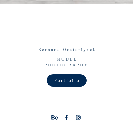
B e r n a r d O o s t e r l y n c k
M
O
D
E
L
P H O T O
G
R A P H Y
P o r t f o l i o